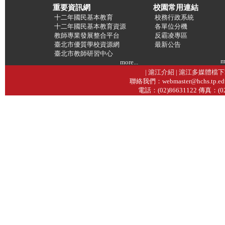
重要資訊網
校園常用連結
十二年國民基本教育
校務行政系統
十二年國民基本教育資源
各單位分機
教師專業發展整合平台
反霸凌專區
臺北市優質學校資源網
最新公告
臺北市教師研習中心
m
more...
|
滬江介紹
|
滬江多媒體檔下
聯絡我們：webmaster@hchs.tp.e
電話：(02)86631122 傳真：