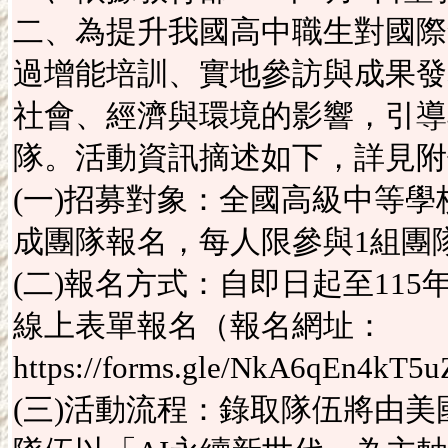
二、為提升我國高中職生對國際
過增能培訓、實地參訪與成果發
社會、經濟與環境的影響，引導
隊。活動資訊摘述如下，詳見附
(一)招募對象：全國高級中等學
成團隊報名，每人限參與1組團
(二)報名方式：自即日起至115
線上表單報名（報名網址：
https://forms.gle/NkA6qEn4k
(三)活動流程：錄取隊伍將由美國M