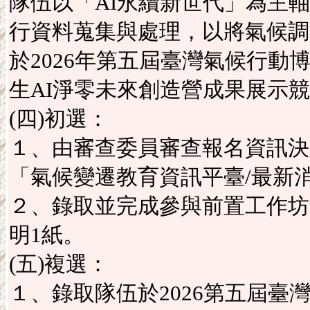
隊伍以「AI永續新世代」為主軸
行資料蒐集與處理，以將氣候調
於2026年第五屆臺灣氣候行
生AI淨零未來創造營成果展示
(四)初選：
１、由審查委員審查報名資訊決定
「氣候變遷教育資訊平臺/最新
２、錄取並完成參與前置工作坊
明1紙。
(五)複選：
１、錄取隊伍於2026第五屆