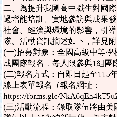
二、為提升我國高中職生對國際
過增能培訓、實地參訪與成果發
社會、經濟與環境的影響，引導
隊。活動資訊摘述如下，詳見附
(一)招募對象：全國高級中等學
成團隊報名，每人限參與1組團
(二)報名方式：自即日起至115
線上表單報名（報名網址：
https://forms.gle/NkA6qEn4k
(三)活動流程：錄取隊伍將由美國M