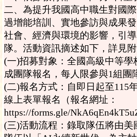
二、為提升我國高中職生對國際
過增能培訓、實地參訪與成果發
社會、經濟與環境的影響，引導
隊。活動資訊摘述如下，詳見附
(一)招募對象：全國高級中等學
成團隊報名，每人限參與1組團
(二)報名方式：自即日起至115
線上表單報名（報名網址：
https://forms.gle/NkA6qEn4k
(三)活動流程：錄取隊伍將由美國M