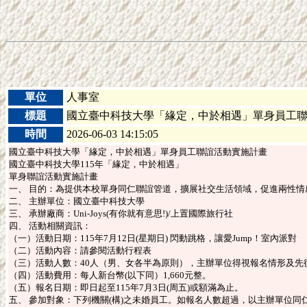
單位
人事室
標題
國立臺中科技大學「緣定，中於相遇」單身員工
時間
2026-06-03 14:15:05
國立臺中科技大學「緣定，中於相遇」單身員工聯誼活動實施計畫
國立臺中科技大學115年「緣定，中於相遇」
單身聯誼活動實施計畫
一、 目的：為提供本校單身同仁聯誼管道，擴展社交生活領域，促進兩性
二、 主辦單位：國立臺中科技大學
三、 承辦廠商：Uni-Joys(有你就有意思!)/上置國際旅行社
四、 活動相關資訊：
（一）活動日期：115年7月12日(星期日) 閃動跳格，讓愛Jump！室內派對
（二）活動內容：請參閱活動行程表
（三）活動人數：40人（男、女各半為原則），主辦單位得視報名情形及先
（四）活動費用：每人新台幣(以下同）1,660元整。
（五）報名日期：即日起至115年7月3日(周五)或額滿為止。
五、 參加對象：下列機關(構)之未婚員工。如報名人數超過，以主辦單位