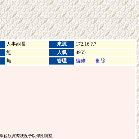
人事組長
來源
172.16.?.?
無
人氣
4955
無
管理
編修
刪除
辦單位視實際狀況予以彈性調整。