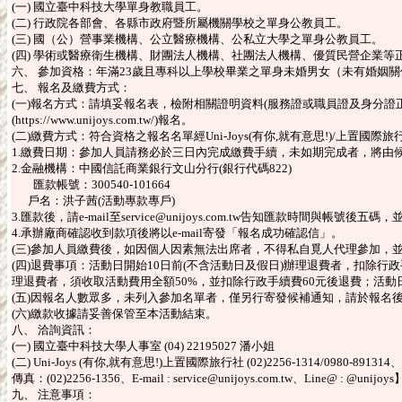
(一) 國立臺中科技大學單身教職員工。
(二) 行政院各部會、各縣市政府暨所屬機關學校之單身公教員工。
(三) 國（公）營事業機構、公立醫療機構、公私立大學之單身公教員工。
(四) 學術或醫療衛生機構、財團法人機構、社團法人機構、優質民營企業等
六、 參加資格：年滿23歲且專科以上學校畢業之單身未婚男女（未有婚姻
七、 報名及繳費方式：
(一)報名方式：請填妥報名表，檢附相關證明資料(服務證或職員證及身分證正反面影本)連同
(https://www.unijoys.com.tw/)報名。
(二)繳費方式：符合資格之報名名單經Uni-Joys(有你,就有意思!)/上
1.繳費日期：參加人員請務必於三日內完成繳費手續，未如期完成者，將由
2.金融機構：中國信託商業銀行文山分行(銀行代碼822)
匯款帳號：300540-101664
戶名：洪子茜(活動專款專戶)
3.匯款後，請e-mail至service@unijoys.com.tw告知匯款時間與帳
4.承辦廠商確認收到款項後將以e-mail寄發「報名成功確認信」。
(三)參加人員繳費後，如因個人因素無法出席者，不得私自覓人代理參加，並依Un
(四)退費事項：活動日開始10日前(不含活動日及假日)辦理退費者，扣除行
理退費者，須收取活動費用全額50%，並扣除行政手續費60元後退費；活
(五)因報名人數眾多，未列入參加名單者，僅另行寄發候補通知，請於報名
(六)繳款收據請妥善保管至本活動結束。
八、 洽詢資訊：
(一) 國立臺中科技大學人事室 (04) 22195027 潘小姐
(二) Uni-Joys (有你,就有意思!)上置國際旅行社 (02)2256-1314/0980-891314、
傳真：(02)2256-1356、E-mail : service@unijoys.com.tw、Line@ : @unijoys
九、 注意事項：