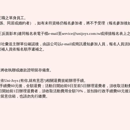
正職之單身員工。
關係、同居或婚約者），如有未符資格仍報名參加者，將不予受理（報名參加後
報名表電子檔e-mail至service@unijoys.com.tw或掃描報名表上之QR
置國際旅行社彙送主辦單位確認後，由該公司以e-mail或簡訊通知參加人員，報名人
候補人員依報名順序遞補之。
號後五碼，並將收執聯或繳款證明留存備查。
i-Joys (有你,就有意思!)相關退費規範辦理手續。
政手續費60元後，全額退費；活動日開始前9日至前5日辦理退費者，須收取活動
動日開始前1日辦理退費者，須收取活動費用全額70%，並扣除行政手續費60
後留意信箱，也請勿先行繳費。
】