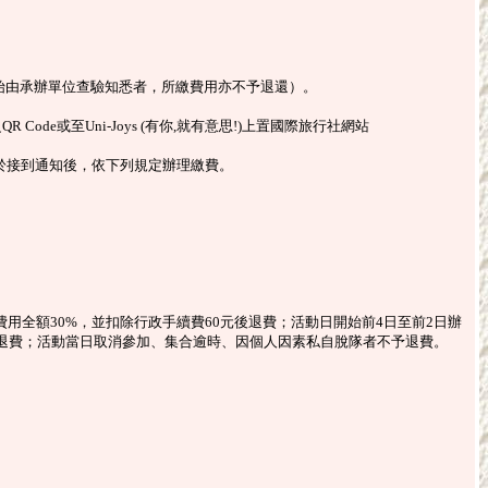
始由承辦單位查驗知悉者，所繳費用亦不予退還）。
 Code或至Uni-Joys (有你,就有意思!)上置國際旅行社網站
員須於接到通知後，依下列規定辦理繳費。
費用全額30%，並扣除行政手續費60元後退費；活動日開始前4日至前2日辦
元後退費；活動當日取消參加、集合逾時、因個人因素私自脫隊者不予退費。