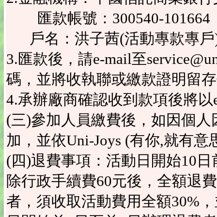
匯款帳號：300540-101664
戶名：洪子茜(活動專款專戶
3.匯款後，請e-mail至service
碼，並將收執聯或繳款證明留存
4.承辦廠商確認收到款項後將以e
(三)參加人員繳費後，如因個
加，並依Uni-Joys (有你,就
(四)退費事項：活動日開始10
除行政手續費60元後，全額退
者，須收取活動費用全額30%，