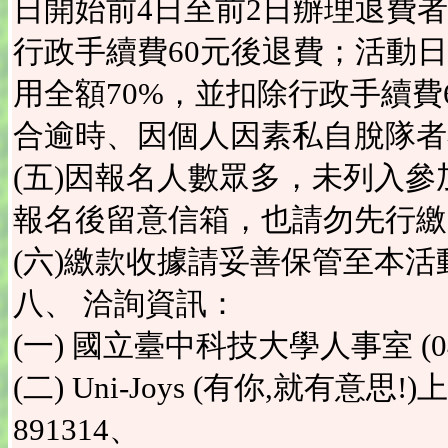
日開始前4日至前2日辦理退費者
行政手續費60元後退費；活動
用全額70%，並扣除行政手續費
合逾時、因個人因素私自脫隊者
(五)因報名人數眾多，未列入
報名後留意信箱，也請勿先行繳
(六)繳款收據請妥善保管至本活
八、 洽詢資訊：
(一) 國立臺中科技大學人事室 (04)
(二) Uni-Joys (有你,就有意思!)上
891314、