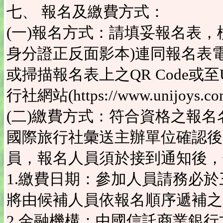
七、 報名及繳費方式：
(一)報名方式：請填妥報名表
身分證正反面影本)連同報名表電子檔e-ma
或掃描報名表上之QR Code或至Un
行社網站(https://www.unijoys.c
(二)繳費方式：符合資格之報名名單經
國際旅行社彙送主辦單位確認後，
員，報名人員須於接到通知後，
1.繳費日期：參加人員請務必
將由候補人員依報名順序遞補之
2.金融機構：中國信託商業銀行文