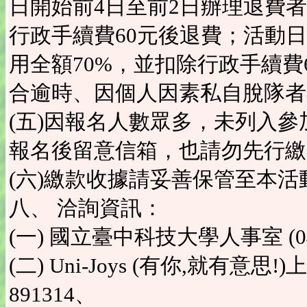
日開始前4日至前2日辦理退費者
行政手續費60元後退費；活動
用全額70%，並扣除行政手續費
合逾時、因個人因素私自脫隊者
(五)因報名人數眾多，未列入
報名後留意信箱，也請勿先行繳
(六)繳款收據請妥善保管至本活
八、 洽詢資訊：
(一) 國立臺中科技大學人事室 (04)
(二) Uni-Joys (有你,就有意思!)上
891314、