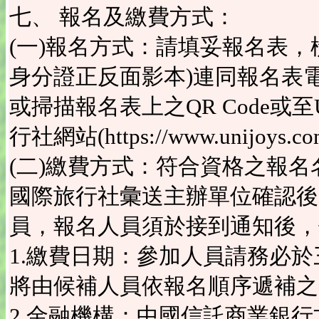
七、 報名及繳費方式：
(一)報名方式：請填妥報名表
身分證正反面影本)連同報名表電子檔e-ma
或掃描報名表上之QR Code或至Un
行社網站(https://www.unijoys.c
(二)繳費方式：符合資格之報名名單經
國際旅行社彙送主辦單位確認後，
員，報名人員須於接到通知後，
1.繳費日期：參加人員請務必
將由候補人員依報名順序遞補之
2.金融機構：中國信託商業銀行文