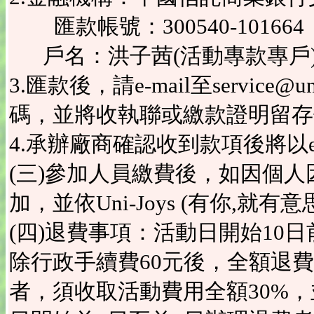
匯款帳號：300540-101664
戶名：洪子茜(活動專款專戶
3.匯款後，請e-mail至service
碼，並將收執聯或繳款證明留存
4.承辦廠商確認收到款項後將以e
(三)參加人員繳費後，如因個
加，並依Uni-Joys (有你,就
(四)退費事項：活動日開始10
除行政手續費60元後，全額退
者，須收取活動費用全額30%，