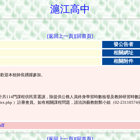
滬江高中
[返回上一頁]
[回首頁]
發公告者
相關網址
相關附件
，歡迎本校師長踴躍參加。
。
計共114門課程供民眾選讀，除提供公務人員終身學習時數核發及教師研習時
ooc/index.php ）註冊會員。如有相關課程問題，請洽詢藝教館鄭小姐（02-2311057
df
[返回上一頁]
[回首頁]