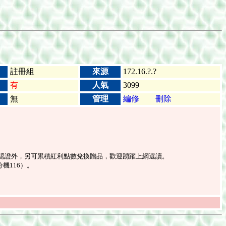
註冊組
來源
172.16.?.?
有
人氣
3099
無
管理
編修
刪除
數認證外，另可累積紅利點數兌換贈品，歡迎踴躍上網選讀。
4分機116）。