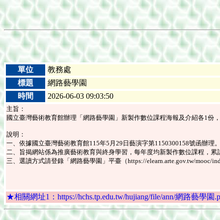
單位
教務處
標題
網路藝學園
時間
2026-06-03 09:03:50
主旨：
國立臺灣藝術教育館辦理「網路藝學園」新製作數位課程海報及介紹各1份
說明：
一、依據國立臺灣藝術教育館115年5月29日藝演字第1150300158號函辦理
二、旨揭網站係為推廣藝術教育與終身學習，每年度均新製作數位課程，累
三、選讀方式請登錄「網路藝學園」平臺（https://elearn.arte.gov.tw/m
★相關網址1：https://hchs.tp.edu.tw/hujiang/file/ann/網路藝學園.p