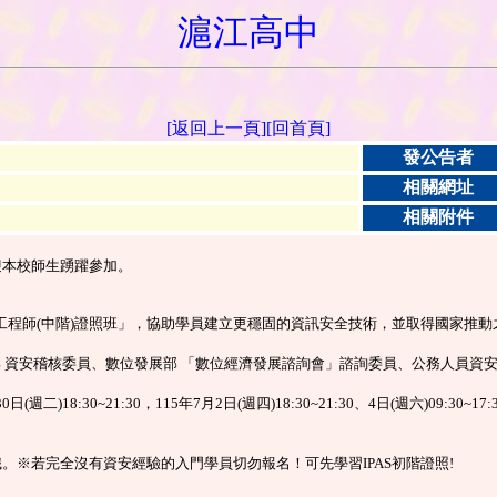
滬江高中
[返回上一頁]
[回首頁]
發公告者
相關網址
相關附件
迎本校師生踴躍參加。
全工程師(中階)證照班」，協助學員建立更穩固的資訊安全技術，並取得國家推
育部 資安稽核委員、數位發展部 「數位經濟發展諮詢會」諮詢委員、公務人員資
日(週二)18:30~21:30，115年7月2日(週四)18:30~21:30、4日(週六)09:30~17:
。※若完全沒有資安經驗的入門學員切勿報名！可先學習IPAS初階證照!