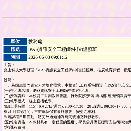
單位
教務處
標題
iPAS資訊安全工程師(中階)證照班
時間
2026-06-03 09:01:12
主旨：
崑山科技大學辦理「iPAS資訊安全工程師(中階)證照班」推廣教育課程，歡
說明：
一、為因應國內資安人才培育需求，本校資訊工程系特開設「iPAS資訊安
(一)證照班名稱：iPAS資訊安全工程師(中階)證照班。
(二)授課講師：本校資工系副教授曾龍。行政院|資安署|衛福部|經濟部|教
(三)教學模式：線上直播教學。
(四)上課時間：115年6月27日(週六)09:30~17:30、28日(週日)09:30~17:30、30
※以上課程時間，主辦單位保有最終修改、變更之權利。
※若課程日期異動，將另外通知補課時間或補充錄影教學。
(五)報名資格：本教材具有一定程度的難度，學員需具備基礎資安技術與知識
(六)課程費用：