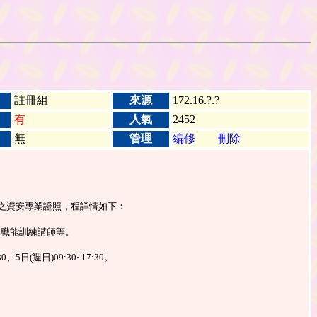
註冊組
來源
172.16.?.?
有
人氣
2452
無
管理
編修
刪除
動之資安專業證照，程詳情如下：
安職能訓練講師等。
30、5日(週日)09:30~17:30。