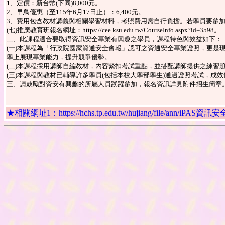
1、定價：新台幣(下同)8,000元。
2、早鳥優惠（至115年6月17日止）：6,400元。
3、費用包含教材講義與相關學習材料，考照費用需自行負擔。若學員要參加8月22日考試，須於7月10日
(七)推廣教育班報名網址：https://cee.ksu.edu.tw/CourseInfo.aspx?id=3598。
二、此課程適合要取得資訊安全專業有興趣之學員，課程特色與效益如下：
(一)本課程為「行政院國家資通安全會報」認可之資通安全專業證照，更是現
學上展現專業能力，提升競爭優勢。
(二)本課程採用講師自編教材，內容緊扣考試重點，並搭配講師提供之練習
(三)本課程與教材已輔導許多學員(包括本校大學部學生)通過證照考試，成
三、請鼓勵對資安有興趣的所屬人員踴躍參加，報名資訊詳見附件招生簡章。對於
★相關網址1：https://hchs.tp.edu.tw/hujiang/file/ann/iP