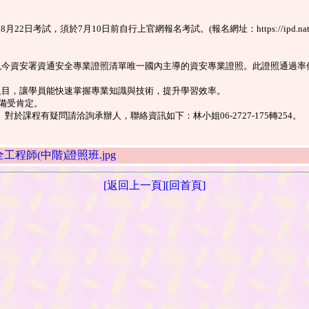
前自行上官網報名考試。(報名網址：https://ipd.nat.gov.tw/ipas/certi
今資安署資通安全專業證照清單唯一國內主導的資安專業證照。此證照通過率低 (
題目，讓學員能快速掌握專業知識與技術，提升學習效率。
效備受肯定。
課程有疑問請洽詢承辦人，聯絡資訊如下：林小姐06-2727-175轉254。
AS資訊安全工程師(中階)證照班.jpg
[返回上一頁]
[回首頁]