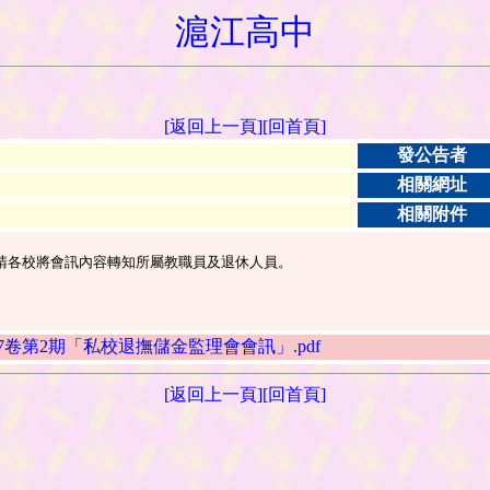
滬江高中
[返回上一頁]
[回首頁]
發公告者
」
相關網址
相關附件
刊，請各校將會訊內容轉知所屬教職員及退休人員。
/115年6月第17卷第2期「私校退撫儲金監理會會訊」.pdf
[返回上一頁]
[回首頁]