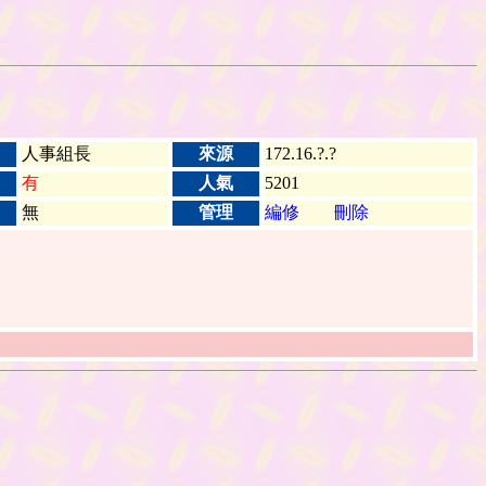
人事組長
來源
172.16.?.?
有
人氣
5201
無
管理
編修
刪除