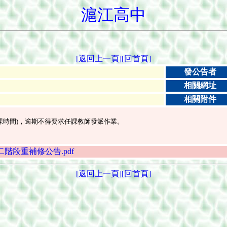
滬江高中
[返回上一頁]
[回首頁]
發公告者
相關網址
相關附件
師空堂或下課時間)，逾期不得要求任課教師發派作業。
-2高三第二階段重補修公告.pdf
[返回上一頁]
[回首頁]