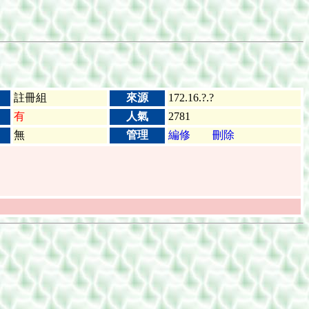
註冊組
來源
172.16.?.?
有
人氣
2781
無
管理
編修
刪除