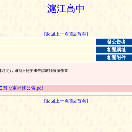
滬江高中
[返回上一頁]
[回首頁]
發公告者
相關網址
相關附件
師空堂或下課時間)，逾期不得要求任課教師發派作業。
-2高三第二階段重補修公告.pdf
[返回上一頁]
[回首頁]