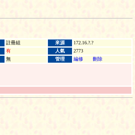
註冊組
來源
172.16.?.?
有
人氣
2773
無
管理
編修
刪除