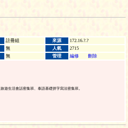
註冊組
來源
172.16.?.?
無
人氣
2715
無
管理
編修
刪除
泰語旅遊生活會話密集班、泰語基礎拼字寫法密集班。