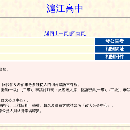
滬江高中
[返回上一頁]
[回首頁]
發公告者
相關網址
相關附件
參加。
、阿拉伯及希伯來等多種從入門到高階語言課程。
集(一級)、(二級)、韓語好好玩：旅遊達人篇、德語密集(一級)、(二級)、
（政大公企中心）。
程內容、上課日期、學費、報名及繳費方式請參考『政大公企中心』。
錄公務人員終身學習時數。