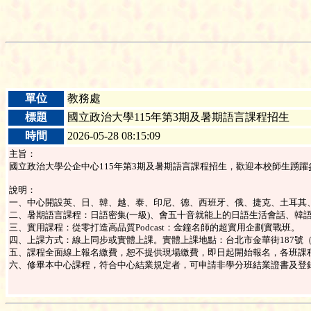
單位
教務處
標題
國立政治大學115年第3期及暑期語言課程招生
時間
2026-05-28 08:15:09
主旨：
國立政治大學公企中心115年第3期及暑期語言課程招生，歡迎本校師生踴躍
說明：
一、中心開設英、日、韓、越、泰、印尼、德、西班牙、俄、捷克、土耳其
二、暑期語言課程：日語密集(一級)、會五十音就能上的日語生活會話、韓語密
三、實用課程：從零打造高品質Podcast：金鐘名師的超實用企劃實戰班。
四、上課方式：線上同步或實體上課。實體上課地點：台北市金華街187號
五、課程全面線上報名繳費，恕不提供現場繳費，即日起開始報名，各班課
六、修畢本中心課程，符合中心結業規定者，可申請非學分班結業證書及登