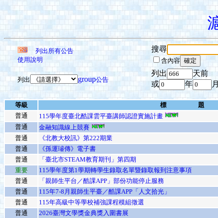
搜尋
列出所有公告
使用說明
含內容
列出
天前
group
列出
公告
或
年
等級
標 題
普通
115學年度臺北酷課雲平臺講師認證實施計畫
普通
金融知識線上競賽
普通
《北教大校訊》第222期業
普通
《孫運璿傳》電子書
普通
「臺北市STEAM教育期刊」第四期
重要
115學年度第1學期轉學生錄取名單暨錄取報到注意事項
普通
「親師生平台／酷課APP」部份功能停止服務
普通
115年7-8月親師生平臺／酷課APP「人文拾光」
普通
115年高級中等學校補強課程模組徵選
普通
2026臺灣文學獎金典獎入圍書展