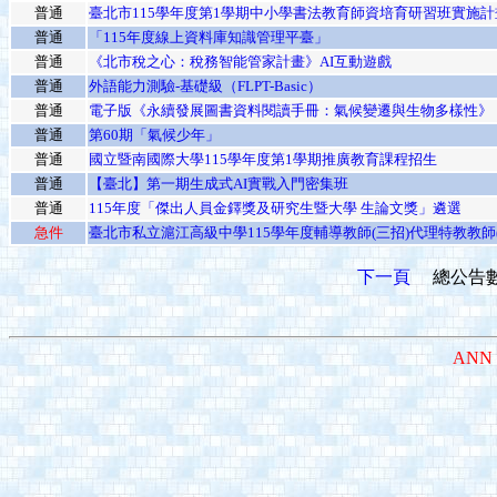
普通
臺北市115學年度第1學期中小學書法教育師資培育研習班實施計
普通
「115年度線上資料庫知識管理平臺」
普通
《北市稅之心：稅務智能管家計畫》AI互動遊戲
普通
外語能力測驗-基礎級（FLPT-Basic）
普通
電子版《永續發展圖書資料閱讀手冊：氣候變遷與生物多樣性》
普通
第60期「氣候少年」
普通
國立暨南國際大學115學年度第1學期推廣教育課程招生
普通
【臺北】第一期生成式AI實戰入門密集班
普通
115年度「傑出人員金鐸獎及研究生暨大學 生論文獎」遴選
急件
臺北市私立滬江高級中學115學年度輔導教師(三招)代理特教教師(
下一頁
總公告數
ANN