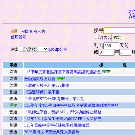
搜尋
列出所有公告
使用說明
含內容
列出
天前
group
列出
公告
或
年
等級
標 題
普通
115學年度臺北酷課雲平臺講師認證實施計畫
普通
金融知識線上競賽
普通
《北教大校訊》第222期業
普通
《孫運璿傳》電子書
普通
「臺北市STEAM教育期刊」第四期
重要
115學年度第1學期轉學生錄取名單暨錄取報到注意事項
普通
「親師生平台／酷課APP」部份功能停止服務
普通
115年7-8月親師生平臺／酷課APP「人文拾光」
普通
115年高級中等學校補強課程模組徵選
普通
2026臺灣文學獎金典獎入圍書展