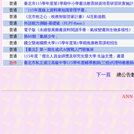
普通
臺北市115學年度第1學期中小學書法教育師資培育研習班實施計
普通
「115年度線上資料庫知識管理平臺」
普通
《北市稅之心：稅務智能管家計畫》AI互動遊戲
普通
外語能力測驗-基礎級（FLPT-Basic）
普通
電子版《永續發展圖書資料閱讀手冊：氣候變遷與生物多樣性》
普通
第60期「氣候少年」
普通
國立暨南國際大學115學年度第1學期推廣教育課程招生
普通
【臺北】第一期生成式AI實戰入門密集班
普通
115年度「傑出人員金鐸獎及研究生暨大學 生論文獎」遴選
急件
臺北市私立滬江高級中學115學年度輔導教師(三招)代理特教教師(
下一頁
總公告數
ANN