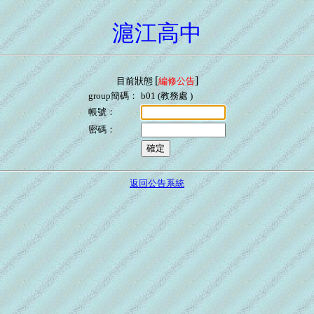
滬江高中
[
]
目前狀態
編修公告
group簡碼：
b01 (教務處 )
帳號：
密碼：
返回公告系統